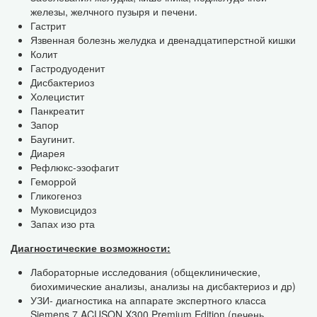
железы, желчного пузыря и печени.
Гастрит
Язвенная болезнь желудка и двенадцатиперстной кишки
Колит
Гастродуоденит
Дисбактериоз
Холецистит
Панкреатит
Запор
Баугинит.
Диарея
Рефлюкс-эзофагит
Геморрой
Гликогеноз
Муковисцидоз
Запах изо рта
Диагностические возможности:
Лабораторные исследования (общеклинические,
биохимические анализы, анализы на дисбактериоз и др)
УЗИ- диагностика на аппарате экспертного класса
Siemens 7 ACUSON X300 Premium Edition (печень,