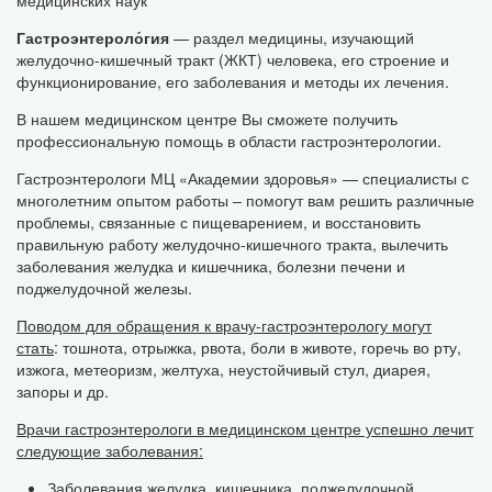
медицинских наук
Гастроэнтероло́гия
— раздел медицины, изучающий
желудочно-кишечный тракт (ЖКТ) человека, его строение и
функционирование, его заболевания и методы их лечения.
В нашем медицинском центре Вы сможете получить
профессиональную помощь в области гастроэнтерологии.
Гастроэнтерологи МЦ «Академии здоровья» — специалисты с
многолетним опытом работы – помогут вам решить различные
проблемы, связанные с пищеварением, и восстановить
правильную работу желудочно-кишечного тракта, вылечить
заболевания желудка и кишечника, болезни печени и
поджелудочной железы.
Поводом для обращения к врачу-гастроэнтерологу могут
стать
: тошнота, отрыжка, рвота, боли в животе, горечь во рту,
изжога, метеоризм, желтуха, неустойчивый стул, диарея,
запоры и др.
Врачи гастроэнтерологи в медицинском центре успешно лечит
следующие заболевания:
Заболевания желудка, кишечника, поджелудочной