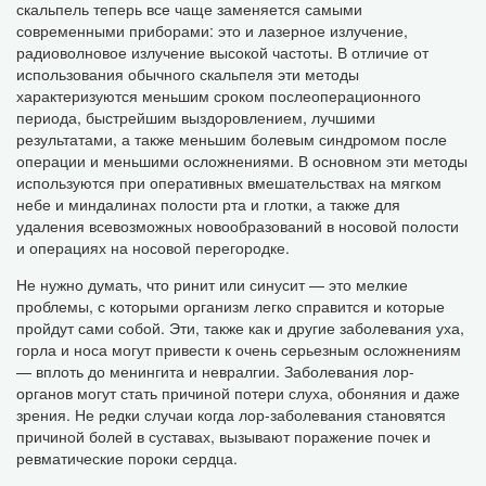
скальпель теперь все чаще заменяется самыми
современными приборами: это и лазерное излучение,
радиоволновое излучение высокой частоты. В отличие от
использования обычного скальпеля эти методы
характеризуются меньшим сроком послеоперационного
периода, быстрейшим выздоровлением, лучшими
результатами, а также меньшим болевым синдромом после
операции и меньшими осложнениями. В основном эти методы
используются при оперативных вмешательствах на мягком
небе и миндалинах полости рта и глотки, а также для
удаления всевозможных новообразований в носовой полости
и операциях на носовой перегородке.
Не нужно думать, что ринит или синусит — это мелкие
проблемы, с которыми организм легко справится и которые
пройдут сами собой. Эти, также как и другие заболевания уха,
горла и носа могут привести к очень серьезным осложнениям
— вплоть до менингита и невралгии. Заболевания лор-
органов могут стать причиной потери слуха, обоняния и даже
зрения. Не редки случаи когда лор-заболевания становятся
причиной болей в суставах, вызывают поражение почек и
ревматические пороки сердца.