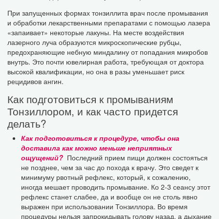
При запущенных формах тонзиллита врач после промывания
и обработки лекарственными препаратами с помощью лазера
«запаивает» некоторые лакуны. На месте воздействия
лазерного луча образуются микроскопические рубцы,
предохраняющие небную миндалину от попадания микробов
внутрь. Это почти ювелирная работа, требующая от доктора
высокой квалификации, но она в разы уменьшает риск
рецидивов ангин.
Как подготовиться к промываниям
Тонзиллором, и как часто придется
делать?
Как подготовиться к процедуре, чтобы она
доставила как можно меньше неприятных
ощущений?
Последний прием пищи должен состояться
не позднее, чем за час до похода к врачу. Это сведет к
минимуму рвотный рефлекс, который, к сожалению,
иногда мешает проводить промывание. Ко 2-3 сеансу этот
рефлекс станет слабее, да и вообще он не столь явно
выражен при использовании Тонзиллора. Во время
процедуры нельзя запрокидывать голову назад, а дыхание