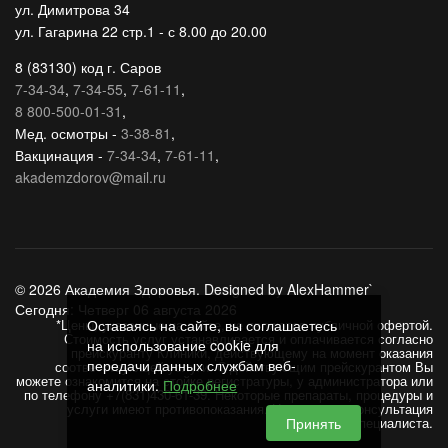
ул. Димитрова 34
ул. Гагарина 22 стр.1 - с 8.00 до 20.00
8 (83130) код г. Саров
7-34-34
,
7-34-55
,
7-61-11
,
8 800-500-01-31
,
Мед. осмотры -
3-38-81
,
Вакцинация -
7-34-34
,
7-61-11
,
akademzdorov@mail.ru
© 2026 Академия Здоровья. Designed by AlexHammer`
Сегодня: Четверг 06 августа 2026
*Цены, указанные на сайте, не являются публичной офертой.
Оставаясь на сайте, вы соглашаетесь
Стоимость услуг устанавливается и оплачивается согласно
на использование cookie для
прейскуранту Клиники, действующему на момент оказания
передачи данных службам веб-
соответствующей услуги. С действующим прейскурантом Вы
можете ознакомится на стойке регистратуры, у администратора или
аналитики.
Подробнее
по телефону +7(831)430-61-39. Некоторые препараты, процедуры и
услуги имеют противопоказания. Необходима консультация
Принять
специалиста.