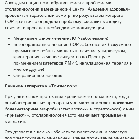
С каждым пациентом, обратившемся с проблемами
отоларингологии в медицинский центр «Академия здоровья»,
проводится тщательный осмотр, по результатам которого
ЛОР-врач точно определит проблему, составит методику
лечения и проведет необходимые манипуляции:
Медикаментозное лечение ЛОР-заболеваний;
Безоперационное лечение ЛОР-заболеваний (вакуумное
промывание небных миндалин, лечение ультразвуком,
криотерапия, лечение синуситов по Проетцу, с
применением катетеров ЯМИК, ингаляционная терапия и
многое другое)
Операционное лечение
Лечение аппаратом «Тонзиллор»
При длительном протекании хронического тонзиллита, когда
антибактериальные препараты уже мало помогают, поскольку
болезнетворные микробы (стафилококки и стрептококки) к ним
«привыкли», отоларингологи часто назначают промывание
миндалин.
Это делается с целью избежать тонзиллэктомии и зачастую
помогает сохранить миндалины. Ранее промывание миндалин