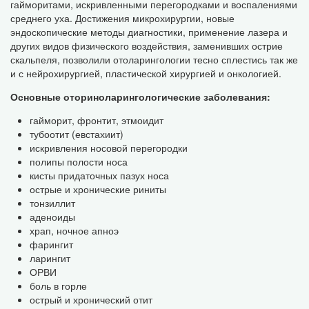
гайморитами, искривленными перегородками и воспалениями
среднего уха. Достижения микрохирургии, новые
эндоскопические методы диагностики, применение лазера и
других видов физического воздействия, заменивших острие
скальпеля, позволили отоларингологии тесно сплестись так же
и с нейрохирургией, пластической хирургией и онкологией.
Основные оториноларингологические заболевания:
гайморит, фронтит, этмоидит
тубоотит (евстахиит)
искривления носовой перегородки
полипы полости носа
кисты придаточных пазух носа
острые и хронические риниты
тонзиллит
аденоиды
храп, ночное апноэ
фарингит
ларингит
ОРВИ
боль в горле
острый и хронический отит