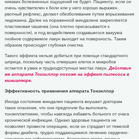
никаких болезненных ощущений не будет. Пациенту, если он
очень чувствителен к боли или у него хорошо выражен
рвотный рефлекс, делают обезболивание путем впрыскивания
лидокаина. Далее на пораженной миндалине закрепляется
пластиковая чашечка (она плотно присасывается к
поверхности), и под воздействием создавшегося вакуума
гнойное содержимое лакун выходит на поверхность. Таким
образом происходит глубокая очистка.
Такого эффекта нельзя добиться при помощи стандартного
шприца, поскольку часть отмерших клеток и микробов
остается в узких и труднодоступных местах лакун.
Действие
же аппарата Тонзиллор похоже на эффект пылесоса в
миниатюре.
Эффективность применения аппарата Тонзиллор
Иногда состояние миндалин пациента внушает докторам
такое опасение, что они предпочли бы выполнить
тонзиллэктомию, чтобы навсегда избавить больного от очага
хронической инфекции. Однако здоровье пациента не
позволяет провести операцию, если он страдает от тяжелой
формы диабета, трудно поддающимися лечению сердечно-
сосудистыми заболеваниями, болезнями крови, почек и