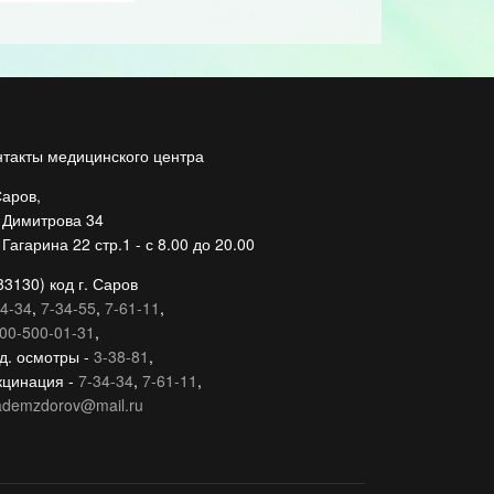
нтакты медицинского центра
Саров,
. Димитрова 34
 Гагарина 22 стр.1 - с 8.00 до 20.00
83130) код г. Саров
4-34
,
7-34-55
,
7-61-11
,
00-500-01-31
,
д. осмотры -
3-38-81
,
кцинация -
7-34-34
,
7-61-11
,
ademzdorov@mail.ru